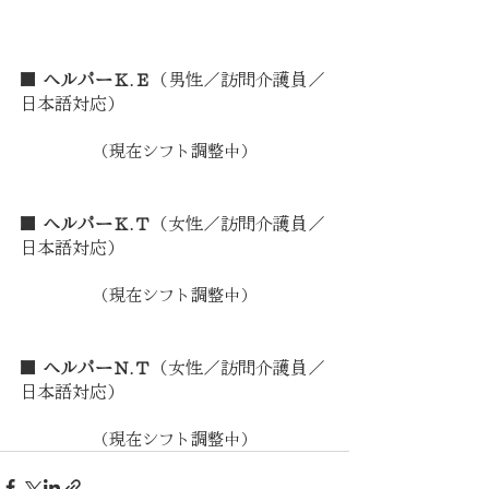
■ 
ヘルパーＫ.Ｅ
（男性／訪問介護員／
日本語対応）
（現在シフト調整中）
■ 
ヘルパーＫ.Ｔ
（女性／訪問介護員／
日本語対応）
（現在シフト調整中）
■ 
ヘルパーＮ.Ｔ
（女性／訪問介護員／
日本語対応）
（現在シフト調整中）