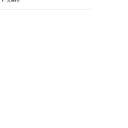
最新記事
すべて表示